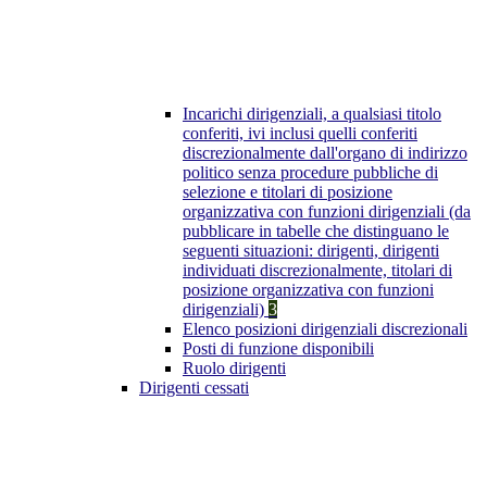
Incarichi dirigenziali, a qualsiasi titolo
conferiti, ivi inclusi quelli conferiti
discrezionalmente dall'organo di indirizzo
politico senza procedure pubbliche di
selezione e titolari di posizione
organizzativa con funzioni dirigenziali (da
pubblicare in tabelle che distinguano le
seguenti situazioni: dirigenti, dirigenti
individuati discrezionalmente, titolari di
posizione organizzativa con funzioni
dirigenziali)
3
Elenco posizioni dirigenziali discrezionali
Posti di funzione disponibili
Ruolo dirigenti
Dirigenti cessati