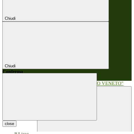
Chiudi
Chiudi
Conferma
Annulla
Conferma
close