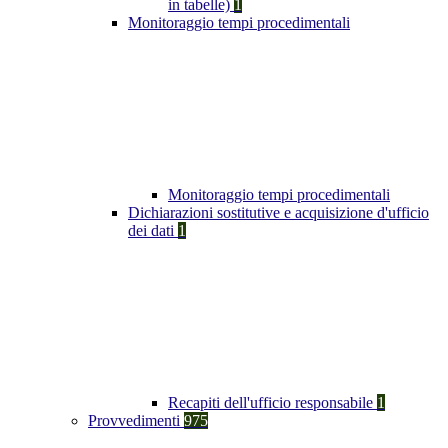
in tabelle)
1
Monitoraggio tempi procedimentali
Monitoraggio tempi procedimentali
Dichiarazioni sostitutive e acquisizione d'ufficio
dei dati
1
Recapiti dell'ufficio responsabile
1
Provvedimenti
975