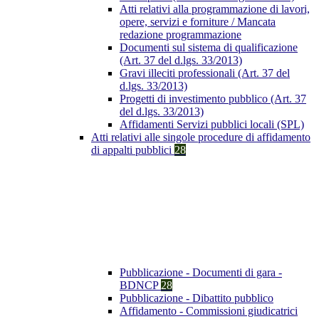
Atti relativi alla programmazione di lavori,
opere, servizi e forniture / Mancata
redazione programmazione
Documenti sul sistema di qualificazione
(Art. 37 del d.lgs. 33/2013)
Gravi illeciti professionali (Art. 37 del
d.lgs. 33/2013)
Progetti di investimento pubblico (Art. 37
del d.lgs. 33/2013)
Affidamenti Servizi pubblici locali (SPL)
Atti relativi alle singole procedure di affidamento
di appalti pubblici
28
Pubblicazione - Documenti di gara -
BDNCP
28
Pubblicazione - Dibattito pubblico
Affidamento - Commissioni giudicatrici