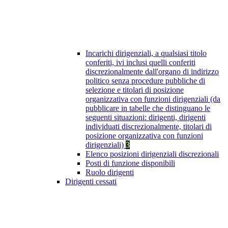
Incarichi dirigenziali, a qualsiasi titolo
conferiti, ivi inclusi quelli conferiti
discrezionalmente dall'organo di indirizzo
politico senza procedure pubbliche di
selezione e titolari di posizione
organizzativa con funzioni dirigenziali (da
pubblicare in tabelle che distinguano le
seguenti situazioni: dirigenti, dirigenti
individuati discrezionalmente, titolari di
posizione organizzativa con funzioni
dirigenziali)
3
Elenco posizioni dirigenziali discrezionali
Posti di funzione disponibili
Ruolo dirigenti
Dirigenti cessati