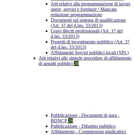
Atti relativi alla programmazione di lavori,
opere, servizi e forniture / Mancata
redazione programmazione
Documenti sul sistema di qualificazione
(Art. 37 del d.lgs. 33/2013)
Gravi illeciti professionali (Art. 37 del
d.lgs. 33/2013)
Progetti di investimento pubblico (Art. 37
del d.lgs. 33/2013)
Affidamenti Servizi pubblici locali (SPL)
Atti relativi alle singole procedure di affidamento
di appalti pubblici
28
Pubblicazione - Documenti di gara -
BDNCP
28
Pubblicazione - Dibattito pubblico
Affidamento - Commissioni giudicatrici