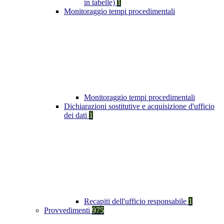
in tabelle)
1
Monitoraggio tempi procedimentali
Monitoraggio tempi procedimentali
Dichiarazioni sostitutive e acquisizione d'ufficio
dei dati
1
Recapiti dell'ufficio responsabile
1
Provvedimenti
975