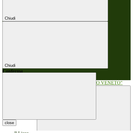
Chiudi
Chiudi
Conferma
Annulla
Conferma
close