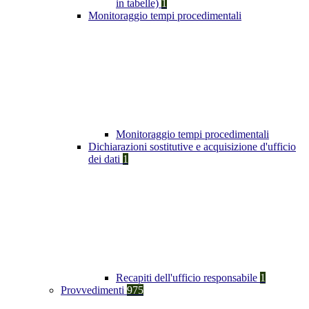
in tabelle)
1
Monitoraggio tempi procedimentali
Monitoraggio tempi procedimentali
Dichiarazioni sostitutive e acquisizione d'ufficio
dei dati
1
Recapiti dell'ufficio responsabile
1
Provvedimenti
975