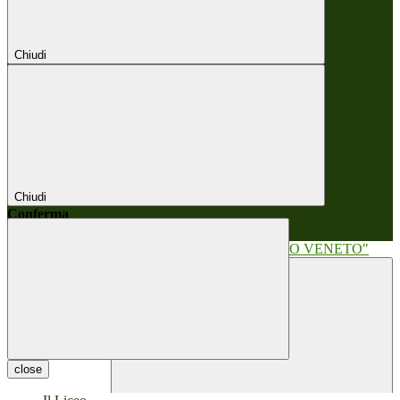
Chiudi
Chiudi
Conferma
Annulla
Conferma
close