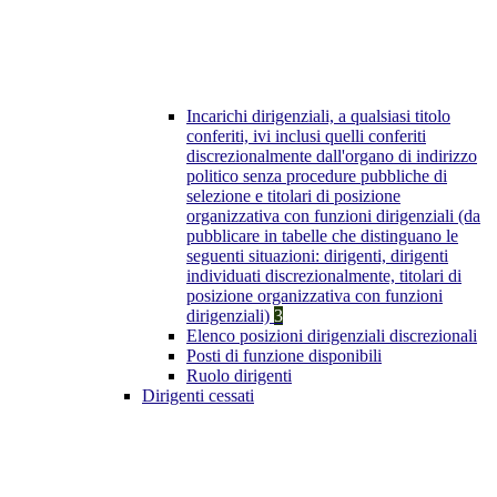
Incarichi dirigenziali, a qualsiasi titolo
conferiti, ivi inclusi quelli conferiti
discrezionalmente dall'organo di indirizzo
politico senza procedure pubbliche di
selezione e titolari di posizione
organizzativa con funzioni dirigenziali (da
pubblicare in tabelle che distinguano le
seguenti situazioni: dirigenti, dirigenti
individuati discrezionalmente, titolari di
posizione organizzativa con funzioni
dirigenziali)
3
Elenco posizioni dirigenziali discrezionali
Posti di funzione disponibili
Ruolo dirigenti
Dirigenti cessati