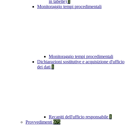
in tabelle)
1
Monitoraggio tempi procedimentali
Monitoraggio tempi procedimentali
Dichiarazioni sostitutive e acquisizione d'ufficio
dei dati
1
Recapiti dell'ufficio responsabile
1
Provvedimenti
975