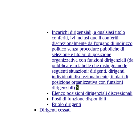
Incarichi dirigenziali, a qualsiasi titolo
conferiti, ivi inclusi quelli conferiti
discrezionalmente dall'organo di indirizzo
politico senza procedure pubbliche di
selezione e titolari di posizione
organizzativa con funzioni dirigenziali (da
pubblicare in tabelle che distinguano le
seguenti situazioni: dirigenti, dirigenti
individuati discrezionalmente, titolari di
posizione organizzativa con funzioni
dirigenziali)
3
Elenco posizioni dirigenziali discrezionali
Posti di funzione disponibili
Ruolo dirigenti
Dirigenti cessati