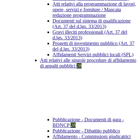
Atti relativi alla programmazione di lavori,
opere, servizi e forniture / Mancata
redazione programmazione
Documenti sul sistema di qualificazione
(Art. 37 del d.lgs. 33/2013)
Gravi illeciti professionali (Art. 37 del
d.lgs. 33/2013)
Progetti di investimento pubblico (Art. 37
del d.lgs. 33/2013)
Affidamenti Servizi pubblici locali (SPL)
Atti relativi alle singole procedure di affidamento
di appalti pubblici
28
Pubblicazione - Documenti di gara -
BDNCP
28
Pubblicazione - Dibattito pubblico
Affidamento - Commissioni giudicatrici