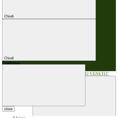
Chiudi
Chiudi
Conferma
Annulla
Conferma
close