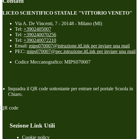
Contatti
LICEO SCIENTIFICO STATALE "VITTORIO VENETO"
Via A. De Vincenti, 7 - 20148 - Milano (MI)
Tel:
+3902405007
Tel:
+390240070256
Tel:
+390240072210
Email:
mips070007@istruzione.it
Link per inviare una mail
PEC:
mips070007@pec.istruzione.it
Link per inviare una mail
Codice Meccanografico: MIPS070007
Inquadra il QR code sottostante per entrare nel portale Scuola in
Chiaro.
Sezione Link Utili
Cookie policy