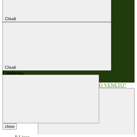
Chiudi
Chiudi
Conferma
Annulla
Conferma
close