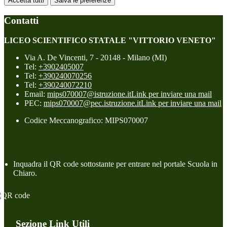
Accetta tutti
Salva le preferenze
Contatti
LICEO SCIENTIFICO STATALE "VITTORIO VENETO"
Via A. De Vincenti, 7 - 20148 - Milano (MI)
Tel:
+3902405007
Tel:
+390240070256
Tel:
+390240072210
Email:
mips070007@istruzione.it
Link per inviare una mail
PEC:
mips070007@pec.istruzione.it
Link per inviare una mail
Codice Meccanografico: MIPS070007
Inquadra il QR code sottostante per entrare nel portale Scuola in
Chiaro.
Sezione Link Utili