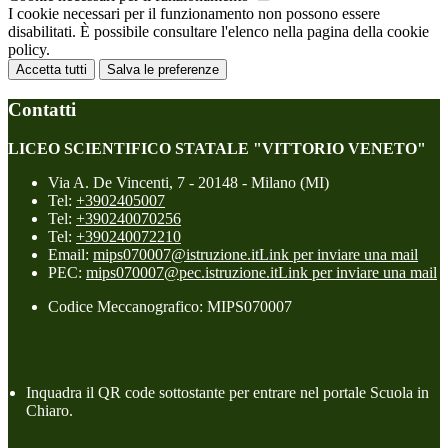
I cookie necessari per il funzionamento non possono essere
disabilitati. È possibile consultare l'elenco nella pagina della cookie
policy.
Accetta tutti
Salva le preferenze
Contatti
LICEO SCIENTIFICO STATALE "VITTORIO VENETO"
Via A. De Vincenti, 7 - 20148 - Milano (MI)
Tel:
+3902405007
Tel:
+390240070256
Tel:
+390240072210
Email:
mips070007@istruzione.it
Link per inviare una mail
PEC:
mips070007@pec.istruzione.it
Link per inviare una mail
Codice Meccanografico: MIPS070007
Inquadra il QR code sottostante per entrare nel portale Scuola in
Chiaro.