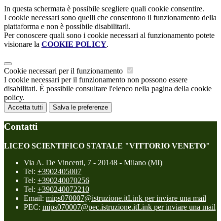
In questa schermata è possibile scegliere quali cookie consentire.
I cookie necessari sono quelli che consentono il funzionamento della
piattaforma e non è possibile disabilitarli.
Per conoscere quali sono i cookie necessari al funzionamento potete
visionare la
COOKIE POLICY
.
Cookie necessari per il funzionamento
I cookie necessari per il funzionamento non possono essere
disabilitati. È possibile consultare l'elenco nella pagina della cookie
policy.
Accetta tutti
Salva le preferenze
Contatti
LICEO SCIENTIFICO STATALE "VITTORIO VENETO"
Via A. De Vincenti, 7 - 20148 - Milano (MI)
Tel:
+3902405007
Tel:
+390240070256
Tel:
+390240072210
Email:
mips070007@istruzione.it
Link per inviare una mail
PEC:
mips070007@pec.istruzione.it
Link per inviare una mail