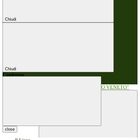
Chiudi
Chiudi
Conferma
Annulla
Conferma
close