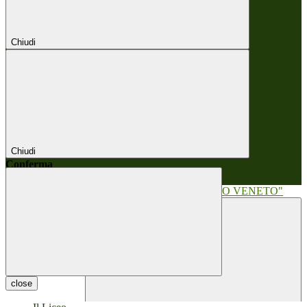
Chiudi
Chiudi
Conferma
Annulla
Conferma
close