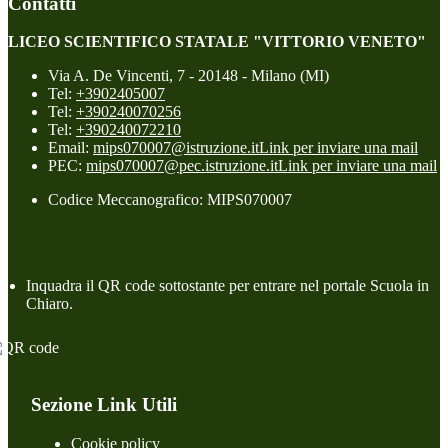
Contatti
LICEO SCIENTIFICO STATALE "VITTORIO VENETO"
Via A. De Vincenti, 7 - 20148 - Milano (MI)
Tel:
+3902405007
Tel:
+390240070256
Tel:
+390240072210
Email:
mips070007@istruzione.it
Link per inviare una mail
PEC:
mips070007@pec.istruzione.it
Link per inviare una mail
Codice Meccanografico: MIPS070007
Inquadra il QR code sottostante per entrare nel portale Scuola in
Chiaro.
Sezione Link Utili
Cookie policy