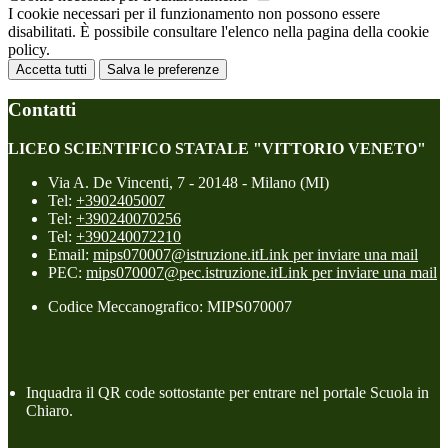
I cookie necessari per il funzionamento non possono essere
disabilitati. È possibile consultare l'elenco nella pagina della cookie
policy.
Accetta tutti
Salva le preferenze
Contatti
LICEO SCIENTIFICO STATALE "VITTORIO VENETO"
Via A. De Vincenti, 7 - 20148 - Milano (MI)
Tel:
+3902405007
Tel:
+390240070256
Tel:
+390240072210
Email:
mips070007@istruzione.it
Link per inviare una mail
PEC:
mips070007@pec.istruzione.it
Link per inviare una mail
Codice Meccanografico: MIPS070007
Inquadra il QR code sottostante per entrare nel portale Scuola in
Chiaro.