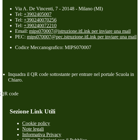
Via A. De Vincenti, 7 - 20148 - Milano (MI)
Tel:
+3902405007
Tel:
+390240070256
Tel:
+390240072210
Email:
mips070007@istruzione.it
Link per inviare una mail
PEC:
mips070007@pec.istruzione.it
Link per inviare una mail
Codice Meccanografico: MIPS070007
Inquadra il QR code sottostante per entrare nel portale Scuola in
Chiaro.
Sezione Link Utili
Cookie policy
Note legali
Informativa Privacy