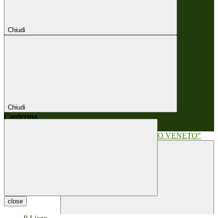
Chiudi
Chiudi
Conferma
Annulla
Conferma
close