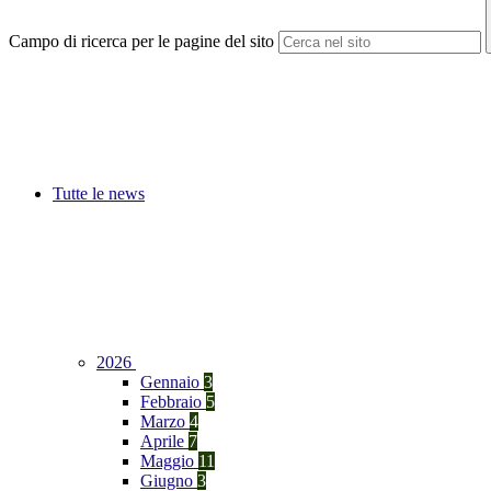
Campo di ricerca per le pagine del sito
Tutte le news
2026
Gennaio
3
Febbraio
5
Marzo
4
Aprile
7
Maggio
11
Giugno
3