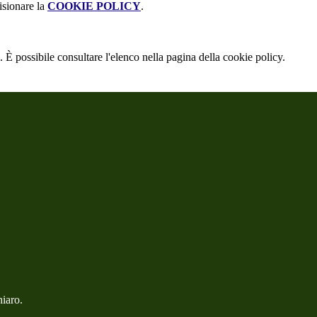
isionare la
COOKIE POLICY
.
 È possibile consultare l'elenco nella pagina della cookie policy.
hiaro.