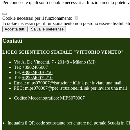
Per conoscere quali sono i cookie necessari al funzionamento potete v
Cookie necessari per il funzionamento
I cookie necessari per il funzionamento non possono essere disabilitati.
Accetta tutti
Salva le preferenze
Contatti
LICEO SCIENTIFICO STATALE "VITTORIO VENETO"
Via A. De Vincenti, 7 - 20148 - Milano (MI)
Tel:
+3902405007
Tel:
+390240070256
Tel:
+390240072210
Email:
mips070007@istruzione.it
Link per inviare una mail
PEC:
mips070007@pec.istruzione.it
Link per inviare una mail
Codice Meccanografico: MIPS070007
Inquadra il QR code sottostante per entrare nel portale Scuola in C