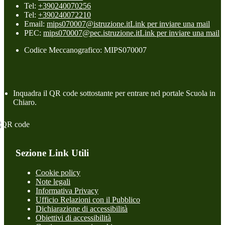
Tel:
+390240070256
Tel:
+390240072210
Email:
mips070007@istruzione.it
Link per inviare una mail
PEC:
mips070007@pec.istruzione.it
Link per inviare una mail
Codice Meccanografico: MIPS070007
Inquadra il QR code sottostante per entrare nel portale Scuola in
Chiaro.
Sezione Link Utili
Cookie policy
Note legali
Informativa Privacy
Ufficio Relazioni con il Pubblico
Dichiarazione di accessibilità
Obiettivi di accessibilità