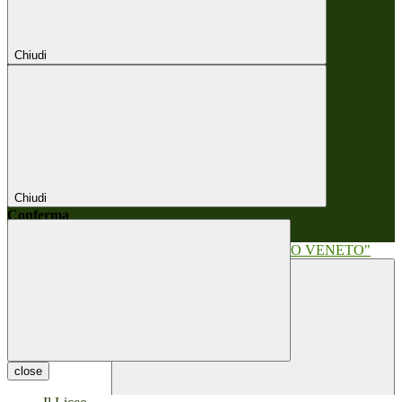
Chiudi
Chiudi
Conferma
Annulla
Conferma
close