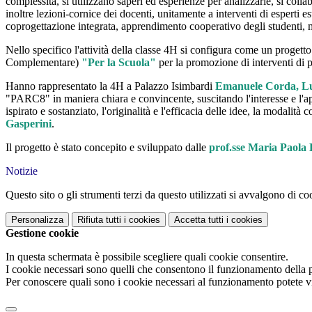
complessità, si utilizzano saperi ed esperienze per analizzarle, si collab
inoltre lezioni-cornice dei docenti, unitamente a interventi di esperti e
coprogettazione integrata, apprendimento cooperativo degli studenti, m
Nello specifico l'attività della classe 4H si configura come un proget
Complementare)
"Per la Scuola"
per la promozione
di interventi di
Hanno rappresentato la 4H a Palazzo Isimbardi
Emanuele Corda, Luc
"PARC8" in maniera chiara e convincente, suscitando l'interesse e l'app
ispirato e sostanziato, l'originalità e l'efficacia delle idee, la modalità
Gasperini
.
Il progetto è stato concepito e sviluppato dalle
prof.sse Maria Paola 
Notizie
Questo sito o gli strumenti terzi da questo utilizzati si avvalgono di coo
Personalizza
Rifiuta tutti
i cookies
Accetta tutti
i cookies
Gestione cookie
In questa schermata è possibile scegliere quali cookie consentire.
I cookie necessari sono quelli che consentono il funzionamento della pi
Per conoscere quali sono i cookie necessari al funzionamento potete v