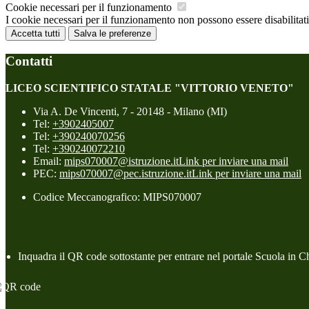
Cookie necessari per il funzionamento
I cookie necessari per il funzionamento non possono essere disabilitati.
Accetta tutti
Salva le preferenze
Contatti
LICEO SCIENTIFICO STATALE "VITTORIO VENETO"
Via A. De Vincenti, 7 - 20148 - Milano (MI)
Tel:
+3902405007
Tel:
+390240070256
Tel:
+390240072210
Email:
mips070007@istruzione.it
Link per inviare una mail
PEC:
mips070007@pec.istruzione.it
Link per inviare una mail
Codice Meccanografico: MIPS070007
Inquadra il QR code sottostante per entrare nel portale Scuola in C