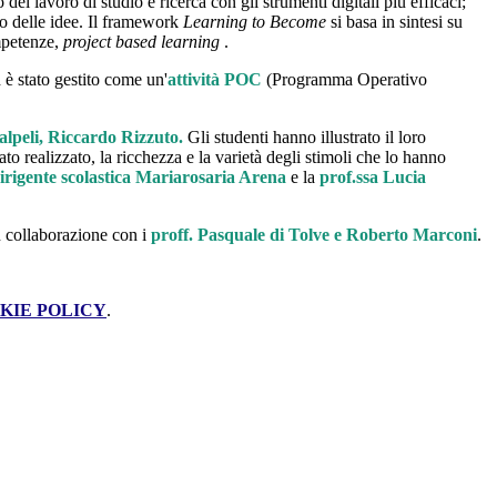
del lavoro di studio e ricerca con gli strumenti digitali più efficaci;
ppo delle idee. Il framework
Learning to Become
si basa in sintesi su
ompetenze,
project based learning
.
 è stato gestito come un'
attività POC
(Programma Operativo
lpeli, Riccardo Rizzuto.
Gli studenti
hanno illustrato il loro
o realizzato, la ricchezza e la varietà degli stimoli che lo hanno
dirigente scolastica Mariarosaria Arena
e la
prof.ssa Lucia
n collaborazione con i
proff. Pasquale di Tolve e
Roberto Marconi
.
KIE POLICY
.