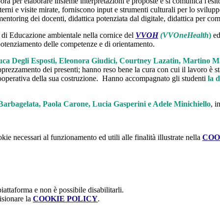
ora per elaborare insieme interpretazioni e proposte e si comunica l'esito 
sterni e visite mirate, forniscono input e strumenti culturali per lo svilu
entoring dei docenti, didattica potenziata dal digitale, didattica per c
to di Educazione ambientale nella cornice del
VVOH
(VVOneHealth
)
ed
 potenziamento delle competenze e di orientamento.
a Degli Esposti, Eleonora Giudici, Courtney Lazatin, Martino Ma
rezzamento dei presenti; hanno reso bene la cura con cui il lavoro è stat
 cooperativa della sua costruzione.
Hanno accompagnato gli studenti
la 
Barbagelata, Paola Carone, Lucia Gasperini e Adele Minichiello
, i
kie necessari al funzionamento ed utili alle finalità illustrate nella
COO
attaforma e non è possibile disabilitarli.
isionare la
COOKIE POLICY
.