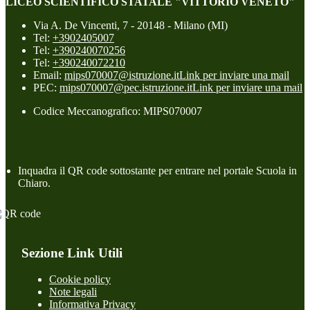
LICEO SCIENTIFICO STATALE "VITTORIO VENETO"
Via A. De Vincenti, 7 - 20148 - Milano (MI)
Tel:
+3902405007
Tel:
+390240070256
Tel:
+390240072210
Email:
mips070007@istruzione.it
Link per inviare una mail
PEC:
mips070007@pec.istruzione.it
Link per inviare una mail
Codice Meccanografico: MIPS070007
Inquadra il QR code sottostante per entrare nel portale Scuola in
Chiaro.
Sezione Link Utili
Cookie policy
Note legali
Informativa Privacy