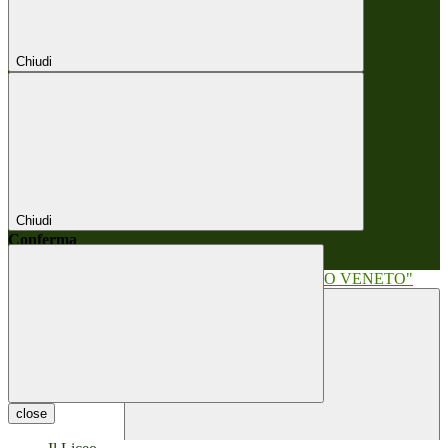
Chiudi
Chiudi
Conferma
Annulla
Conferma
close