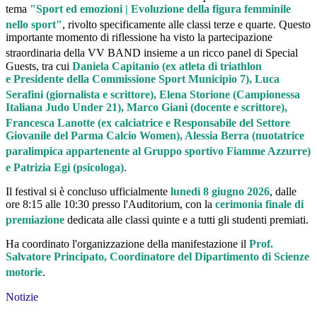
tema
"Sport ed emozioni | Evoluzione della figura femminile
nello sport"
, rivolto specificamente alle classi terze e quarte
.
Questo
importante momento di riflessione ha visto la partecipazione
straordinaria della VV BAND
insieme a un ricco panel di Special
Guests
, tra cui
Daniela Capitanio (
ex atleta di triathlon
e
Presidente della Commissione Sport Municipio 7)
, Luca
Serafini (giornalista e scrittore)
, Elena Storione (
Campionessa
Italiana Judo Under 21),
Marco Giani (docente e scrittore)
,
Francesca Lanotte (
ex calciatrice
e Responsabile del Settore
Giovanile del Parma Calcio Women),
Alessia Berra (
nuotatrice
paralimpica
appartenente al Gruppo sportivo Fiamme Azzurre)
e Patrizia Egi (psicologa)
.
Il festival si è concluso ufficialmente
lunedì 8 giugno 2026
, dalle
ore 8:15 alle 10:30 presso l'Auditorium, con la
cerimonia finale di
premiazione
dedicata alle classi quinte e a tutti gli studenti premiati
.
Ha coordinato l'organizzazione della manifestazione il
Prof.
Salvatore Principato, Coordinatore del Dipartimento di Scienze
motorie
.
Notizie