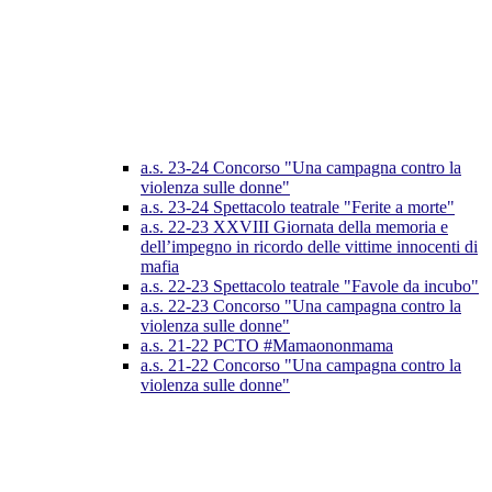
a.s. 23-24 Concorso "Una campagna contro la
violenza sulle donne"
a.s. 23-24 Spettacolo teatrale "Ferite a morte"
a.s. 22-23 XXVIII Giornata della memoria e
dell’impegno in ricordo delle vittime innocenti di
mafia
a.s. 22-23 Spettacolo teatrale "Favole da incubo"
a.s. 22-23 Concorso "Una campagna contro la
violenza sulle donne"
a.s. 21-22 PCTO #Mamaononmama
a.s. 21-22 Concorso "Una campagna contro la
violenza sulle donne"