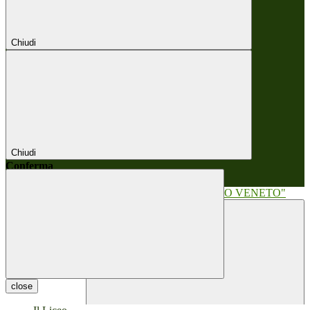
Chiudi
Chiudi
Conferma
Annulla
Conferma
close