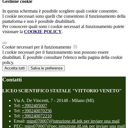
Gestione cookie
In questa schermata è possibile scegliere quali cookie consentire.
I cookie necessari sono quelli che consentono il funzionamento della
piattaforma e non è possibile disabilitarli.
Per conoscere quali sono i cookie necessari al funzionamento potete
visionare la
COOKIE POLICY
.
Cookie necessari per il funzionamento
I cookie necessari per il funzionamento non possono essere
disabilitati. È possibile consultare l'elenco nella pagina della cookie
policy.
Accetta tutti
Salva le preferenze
Contatti
LICEO SCIENTIFICO STATALE "VITTORIO VENETO"
Via A. De Vincenti, 7 - 20148 - Milano (MI)
Tel:
+3902405007
Tel:
+390240070256
Tel:
+390240072210
Email:
mips070007@istruzione.it
Link per inviare una mail
PEC:
mips070007@pec.istruzione.it
Link per inviare una mail