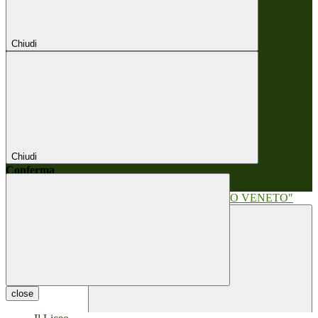
Chiudi
Chiudi
Conferma
Annulla
Conferma
close