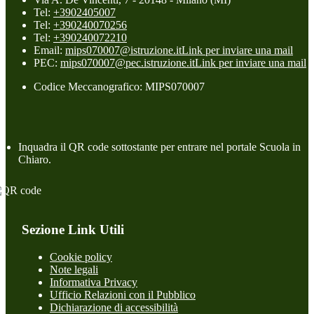
Tel:
+3902405007
Tel:
+390240070256
Tel:
+390240072210
Email:
mips070007@istruzione.it
Link per inviare una mail
PEC:
mips070007@pec.istruzione.it
Link per inviare una mail
Codice Meccanografico: MIPS070007
Inquadra il QR code sottostante per entrare nel portale Scuola in
Chiaro.
Sezione Link Utili
Cookie policy
Note legali
Informativa Privacy
Ufficio Relazioni con il Pubblico
Dichiarazione di accessibilità