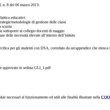
M. n. 8 del 06 marzo 2013:
idattico-educativi
rategie/metodologie di gestione delle classi
la scuola
da sottoporre al collegio docenti di maggio
delle necessità rilevate all’interno dell’istituto
pecifica per gli studenti con DSA, corredato da un'appendice che elenca s
e approvato in seduta GLI_1.pdf
kie necessari al funzionamento ed utili alle finalità illustrate nella
COO