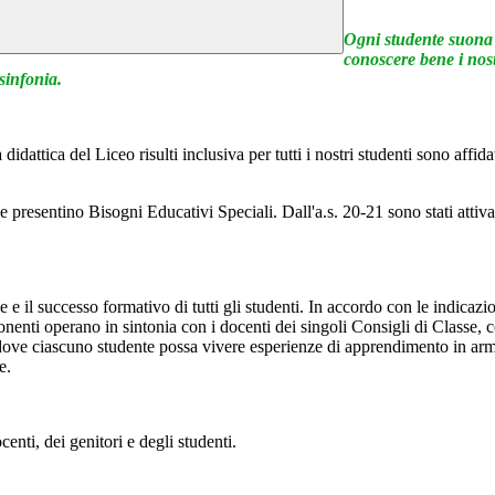
Ogni studente suona i
conoscere bene i nos
sinfonia.
didattica del Liceo risulti inclusiva per tutti i nostri studenti sono aff
che presentino Bisogni Educativi Speciali. Dall'a.s. 20-21 sono stati attiv
le e il successo formativo di tutti gli studenti. In accordo con le indic
enti operano in sintonia con i docenti dei singoli Consigli di Classe, con 
dove ciascuno studente possa vivere esperienze di apprendimento in armoni
e.
enti, dei genitori e degli studenti.