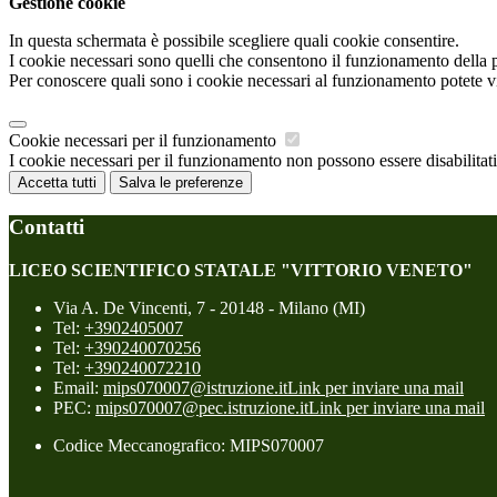
Gestione cookie
In questa schermata è possibile scegliere quali cookie consentire.
I cookie necessari sono quelli che consentono il funzionamento della pi
Per conoscere quali sono i cookie necessari al funzionamento potete v
Cookie necessari per il funzionamento
I cookie necessari per il funzionamento non possono essere disabilitati.
Accetta tutti
Salva le preferenze
Contatti
LICEO SCIENTIFICO STATALE "VITTORIO VENETO"
Via A. De Vincenti, 7 - 20148 - Milano (MI)
Tel:
+3902405007
Tel:
+390240070256
Tel:
+390240072210
Email:
mips070007@istruzione.it
Link per inviare una mail
PEC:
mips070007@pec.istruzione.it
Link per inviare una mail
Codice Meccanografico: MIPS070007