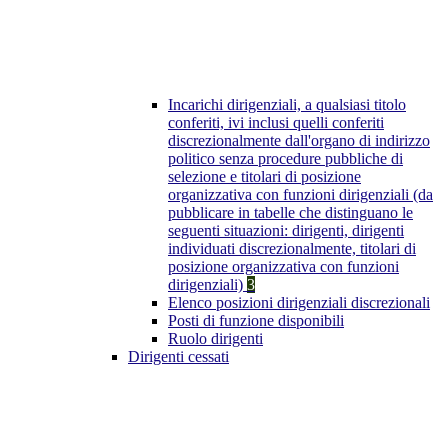
Incarichi dirigenziali, a qualsiasi titolo
conferiti, ivi inclusi quelli conferiti
discrezionalmente dall'organo di indirizzo
politico senza procedure pubbliche di
selezione e titolari di posizione
organizzativa con funzioni dirigenziali (da
pubblicare in tabelle che distinguano le
seguenti situazioni: dirigenti, dirigenti
individuati discrezionalmente, titolari di
posizione organizzativa con funzioni
dirigenziali)
3
Elenco posizioni dirigenziali discrezionali
Posti di funzione disponibili
Ruolo dirigenti
Dirigenti cessati