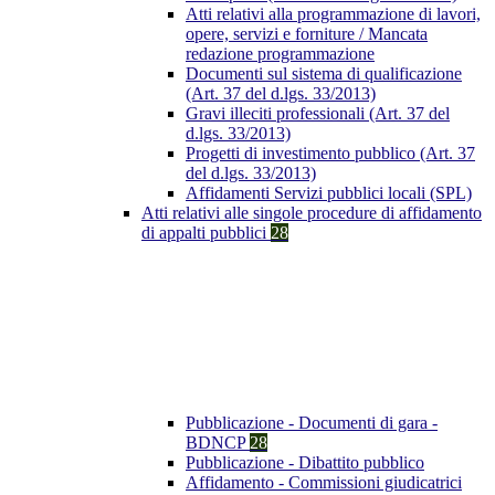
Atti relativi alla programmazione di lavori,
opere, servizi e forniture / Mancata
redazione programmazione
Documenti sul sistema di qualificazione
(Art. 37 del d.lgs. 33/2013)
Gravi illeciti professionali (Art. 37 del
d.lgs. 33/2013)
Progetti di investimento pubblico (Art. 37
del d.lgs. 33/2013)
Affidamenti Servizi pubblici locali (SPL)
Atti relativi alle singole procedure di affidamento
di appalti pubblici
28
Pubblicazione - Documenti di gara -
BDNCP
28
Pubblicazione - Dibattito pubblico
Affidamento - Commissioni giudicatrici