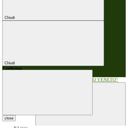
Chiudi
Chiudi
Conferma
Annulla
Conferma
close