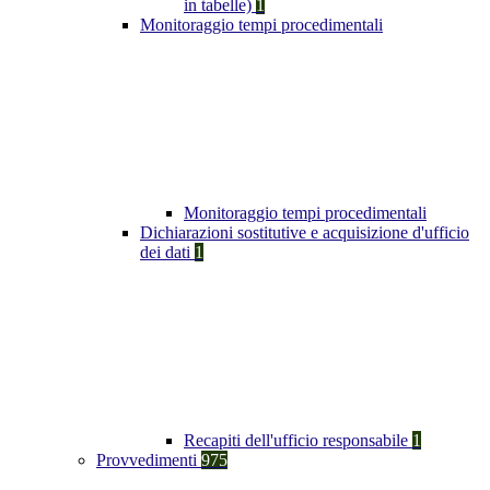
in tabelle)
1
Monitoraggio tempi procedimentali
Monitoraggio tempi procedimentali
Dichiarazioni sostitutive e acquisizione d'ufficio
dei dati
1
Recapiti dell'ufficio responsabile
1
Provvedimenti
975