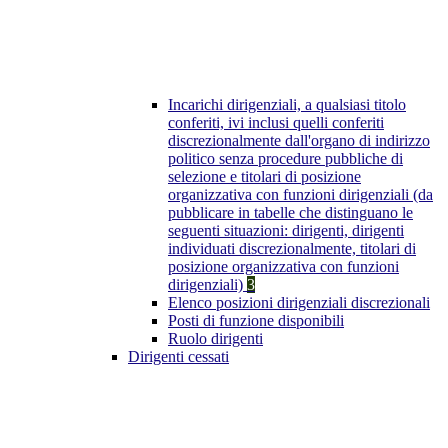
Incarichi dirigenziali, a qualsiasi titolo
conferiti, ivi inclusi quelli conferiti
discrezionalmente dall'organo di indirizzo
politico senza procedure pubbliche di
selezione e titolari di posizione
organizzativa con funzioni dirigenziali (da
pubblicare in tabelle che distinguano le
seguenti situazioni: dirigenti, dirigenti
individuati discrezionalmente, titolari di
posizione organizzativa con funzioni
dirigenziali)
3
Elenco posizioni dirigenziali discrezionali
Posti di funzione disponibili
Ruolo dirigenti
Dirigenti cessati