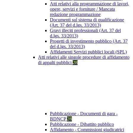
Atti relativi alla programmazione di lavori,
opere, servizi e forniture / Mancata
redazione programmazione
Documenti sul sistema di qualificazione
(Art. 37 del d.lgs. 33/2013)
Gravi illeciti professionali (Art. 37 del
d.lgs. 33/2013)
Progetti di investimento pubblico (Art. 37
del d.lgs. 33/2013)
Affidamenti Servizi pubblici locali (SPL)
Atti relativi alle singole procedure di affidamento
di appalti pubblici
28
Pubblicazione - Documenti di gara -
BDNCP
28
Pubblicazione - Dibattito pubblico
Affidamento - Commissioni giudicatrici