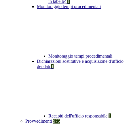
in tabelle)
1
Monitoraggio tempi procedimentali
Monitoraggio tempi procedimentali
Dichiarazioni sostitutive e acquisizione d'ufficio
dei dati
1
Recapiti dell'ufficio responsabile
1
Provvedimenti
975