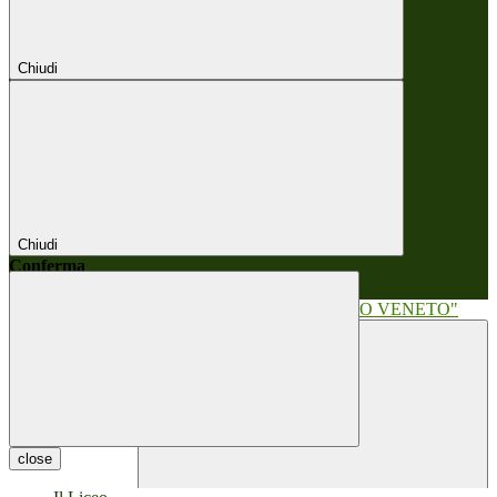
Chiudi
Chiudi
Conferma
Annulla
Conferma
close