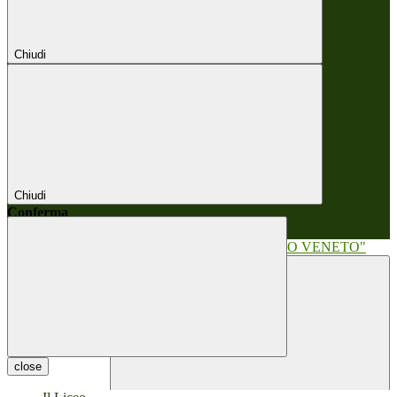
Chiudi
Chiudi
Conferma
Annulla
Conferma
close