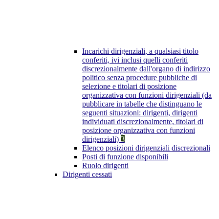
Incarichi dirigenziali, a qualsiasi titolo
conferiti, ivi inclusi quelli conferiti
discrezionalmente dall'organo di indirizzo
politico senza procedure pubbliche di
selezione e titolari di posizione
organizzativa con funzioni dirigenziali (da
pubblicare in tabelle che distinguano le
seguenti situazioni: dirigenti, dirigenti
individuati discrezionalmente, titolari di
posizione organizzativa con funzioni
dirigenziali)
3
Elenco posizioni dirigenziali discrezionali
Posti di funzione disponibili
Ruolo dirigenti
Dirigenti cessati