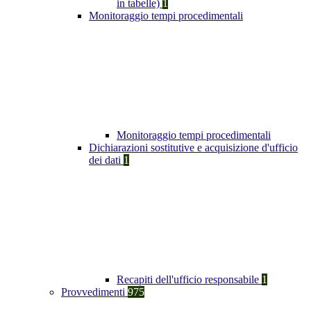
in tabelle)
1
Monitoraggio tempi procedimentali
Monitoraggio tempi procedimentali
Dichiarazioni sostitutive e acquisizione d'ufficio
dei dati
1
Recapiti dell'ufficio responsabile
1
Provvedimenti
975