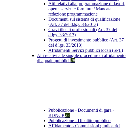
Atti relativi alla programmazione di lavori,
opere, servizi e forniture / Mancata
redazione programmazione
Documenti sul sistema di qualificazione
(Art. 37 del d.lgs. 33/2013)
Gravi illeciti professionali (Art. 37 del
d.lgs. 33/2013)
Progetti di investimento pubblico (Art. 37
del d.lgs. 33/2013)
Affidamenti Servizi pubblici locali (SPL)
Atti relativi alle singole procedure di affidamento
di appalti pubblici
28
Pubblicazione - Documenti di gara -
BDNCP
28
Pubblicazione - Dibattito pubblico
Affidamento - Commissioni giudicatrici