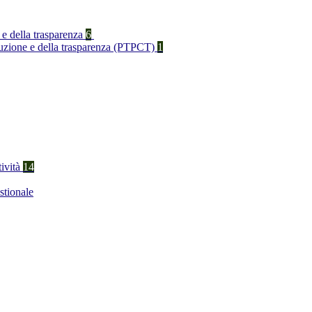
 e della trasparenza
6
rruzione e della trasparenza (PTPCT)
1
tività
14
stionale