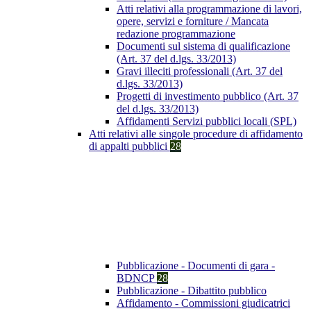
Atti relativi alla programmazione di lavori,
opere, servizi e forniture / Mancata
redazione programmazione
Documenti sul sistema di qualificazione
(Art. 37 del d.lgs. 33/2013)
Gravi illeciti professionali (Art. 37 del
d.lgs. 33/2013)
Progetti di investimento pubblico (Art. 37
del d.lgs. 33/2013)
Affidamenti Servizi pubblici locali (SPL)
Atti relativi alle singole procedure di affidamento
di appalti pubblici
28
Pubblicazione - Documenti di gara -
BDNCP
28
Pubblicazione - Dibattito pubblico
Affidamento - Commissioni giudicatrici