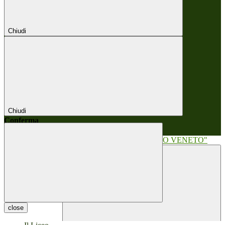
Chiudi
Chiudi
Conferma
Annulla
Conferma
close