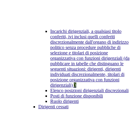
Incarichi dirigenziali, a qualsiasi titolo
conferiti, ivi inclusi quelli conferiti
discrezionalmente dall'organo di indirizzo
politico senza procedure pubbliche di
selezione e titolari di posizione
organizzativa con funzioni dirigenziali (da
pubblicare in tabelle che distinguano le
seguenti situazioni: dirigenti, dirigenti
individuati discrezionalmente, titolari di
posizione organizzativa con funzioni
dirigenziali)
3
Elenco posizioni dirigenziali discrezionali
Posti di funzione disponibili
Ruolo dirigenti
Dirigenti cessati