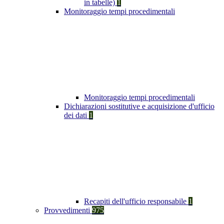
in tabelle)
1
Monitoraggio tempi procedimentali
Monitoraggio tempi procedimentali
Dichiarazioni sostitutive e acquisizione d'ufficio
dei dati
1
Recapiti dell'ufficio responsabile
1
Provvedimenti
975