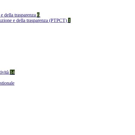
 e della trasparenza
6
rruzione e della trasparenza (PTPCT)
1
tività
14
stionale