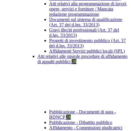
Atti relativi alla programmazione di lavori,
opere, servizi e forniture / Mancata
redazione programmazione
Documenti sul sistema di qualificazione
(Art. 37 del d.lgs. 33/2013)
Gravi illeciti professionali (Art. 37 del
d.lgs. 33/2013)
Progetti di investimento pubblico (Art. 37
del d.lgs. 33/2013)
Affidamenti Servizi pubblici locali (SPL)
Atti relativi alle singole procedure di affidamento
di appalti pubblici
28
Pubblicazione - Documenti di gara -
BDNCP
28
Pubblicazione - Dibattito pubblico
Affidamento - Commissioni giudicatrici