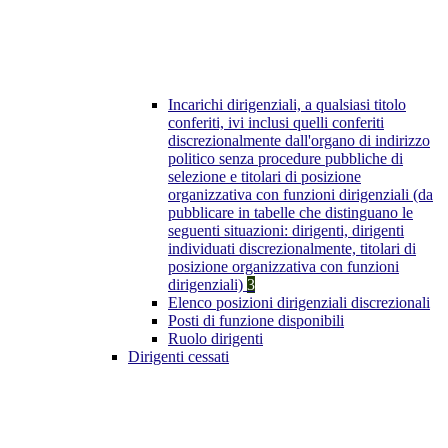
Incarichi dirigenziali, a qualsiasi titolo
conferiti, ivi inclusi quelli conferiti
discrezionalmente dall'organo di indirizzo
politico senza procedure pubbliche di
selezione e titolari di posizione
organizzativa con funzioni dirigenziali (da
pubblicare in tabelle che distinguano le
seguenti situazioni: dirigenti, dirigenti
individuati discrezionalmente, titolari di
posizione organizzativa con funzioni
dirigenziali)
3
Elenco posizioni dirigenziali discrezionali
Posti di funzione disponibili
Ruolo dirigenti
Dirigenti cessati