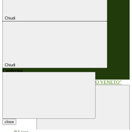
Chiudi
Chiudi
Conferma
Annulla
Conferma
close