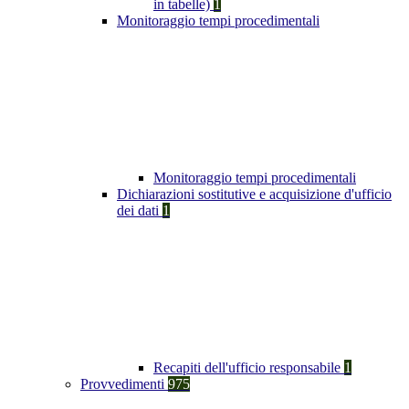
in tabelle)
1
Monitoraggio tempi procedimentali
Monitoraggio tempi procedimentali
Dichiarazioni sostitutive e acquisizione d'ufficio
dei dati
1
Recapiti dell'ufficio responsabile
1
Provvedimenti
975