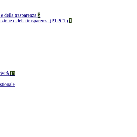
 e della trasparenza
6
rruzione e della trasparenza (PTPCT)
1
tività
14
stionale