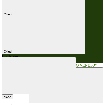
Chiudi
Chiudi
Conferma
Annulla
Conferma
close