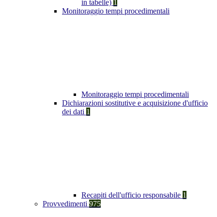
in tabelle)
1
Monitoraggio tempi procedimentali
Monitoraggio tempi procedimentali
Dichiarazioni sostitutive e acquisizione d'ufficio
dei dati
1
Recapiti dell'ufficio responsabile
1
Provvedimenti
975