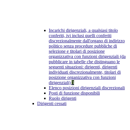
Incarichi dirigenziali, a qualsiasi titolo
conferiti, ivi inclusi quelli conferiti
discrezionalmente dall'organo di indirizzo
politico senza procedure pubbliche di
selezione e titolari di posizione
organizzativa con funzioni dirigenziali (da
pubblicare in tabelle che distinguano le
seguenti situazioni: dirigenti, dirigenti
individuati discrezionalmente, titolari di
posizione organizzativa con funzioni
dirigenziali)
3
Elenco posizioni dirigenziali discrezionali
Posti di funzione disponibili
Ruolo dirigenti
Dirigenti cessati