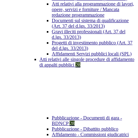
Atti relativi alla programmazione di lavori,
opere, servizi e forniture / Mancata
redazione programmazione
Documenti sul sistema di qualificazione
(Art. 37 del d.lgs. 33/2013)
Gravi illeciti professionali (Art. 37 del
d.lgs. 33/2013)
Progetti di investimento pubblico (Art. 37
del d.lgs. 33/2013)
Affidamenti Servizi pubblici locali (SPL)
Atti relativi alle singole procedure di affidamento
di appalti pubblici
28
Pubblicazione - Documenti di gara -
BDNCP
28
Pubblicazione - Dibattito pubblico
Affidamento - Commissioni giudicatrici