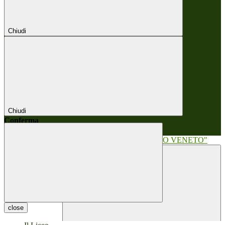
Chiudi
Chiudi
Conferma
Annulla
Conferma
close