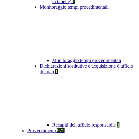
in tabelle)
1
Monitoraggio tempi procedimentali
Monitoraggio tempi procedimentali
Dichiarazioni sostitutive e acquisizione d'ufficio
dei dati
1
Recapiti dell'ufficio responsabile
1
Provvedimenti
975