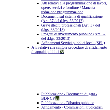
Atti relativi alla programmazione di lavori,
opere, servizi e forniture / Mancata
redazione programmazione
Documenti sul sistema di qualificazione
(Art. 37 del d.lgs. 33/2013)
Gravi illeciti professionali (Art. 37 del
d.lgs. 33/2013)
Progetti di investimento pubblico (Art. 37
del d.lgs. 33/2013)
Affidamenti Servizi pubblici locali (SPL)
Atti relativi alle singole procedure di affidamento
di appalti pubblici
28
Pubblicazione - Documenti di gara -
BDNCP
28
Pubblicazione - Dibattito pubblico
Affidamento - Commissioni giudicatrici