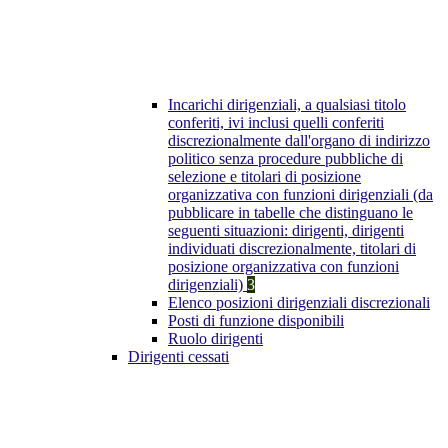
Incarichi dirigenziali, a qualsiasi titolo
conferiti, ivi inclusi quelli conferiti
discrezionalmente dall'organo di indirizzo
politico senza procedure pubbliche di
selezione e titolari di posizione
organizzativa con funzioni dirigenziali (da
pubblicare in tabelle che distinguano le
seguenti situazioni: dirigenti, dirigenti
individuati discrezionalmente, titolari di
posizione organizzativa con funzioni
dirigenziali)
3
Elenco posizioni dirigenziali discrezionali
Posti di funzione disponibili
Ruolo dirigenti
Dirigenti cessati