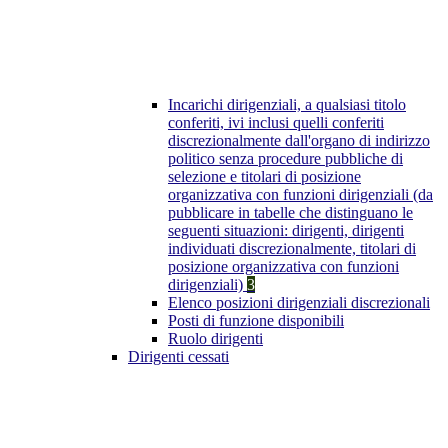
Incarichi dirigenziali, a qualsiasi titolo
conferiti, ivi inclusi quelli conferiti
discrezionalmente dall'organo di indirizzo
politico senza procedure pubbliche di
selezione e titolari di posizione
organizzativa con funzioni dirigenziali (da
pubblicare in tabelle che distinguano le
seguenti situazioni: dirigenti, dirigenti
individuati discrezionalmente, titolari di
posizione organizzativa con funzioni
dirigenziali)
3
Elenco posizioni dirigenziali discrezionali
Posti di funzione disponibili
Ruolo dirigenti
Dirigenti cessati