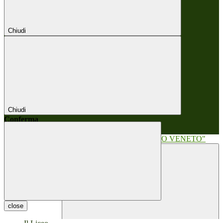
Chiudi
Chiudi
Conferma
Annulla
Conferma
close