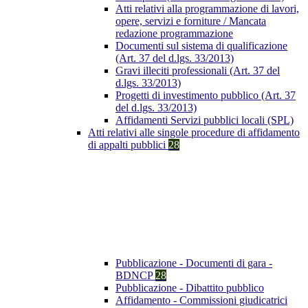
Atti relativi alla programmazione di lavori,
opere, servizi e forniture / Mancata
redazione programmazione
Documenti sul sistema di qualificazione
(Art. 37 del d.lgs. 33/2013)
Gravi illeciti professionali (Art. 37 del
d.lgs. 33/2013)
Progetti di investimento pubblico (Art. 37
del d.lgs. 33/2013)
Affidamenti Servizi pubblici locali (SPL)
Atti relativi alle singole procedure di affidamento
di appalti pubblici
28
Pubblicazione - Documenti di gara -
BDNCP
28
Pubblicazione - Dibattito pubblico
Affidamento - Commissioni giudicatrici