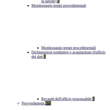
in tabelle)
1
Monitoraggio tempi procedimentali
Monitoraggio tempi procedimentali
Dichiarazioni sostitutive e acquisizione d'ufficio
dei dati
1
Recapiti dell'ufficio responsabile
1
Provvedimenti
975