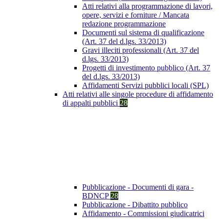
Atti relativi alla programmazione di lavori,
opere, servizi e forniture / Mancata
redazione programmazione
Documenti sul sistema di qualificazione
(Art. 37 del d.lgs. 33/2013)
Gravi illeciti professionali (Art. 37 del
d.lgs. 33/2013)
Progetti di investimento pubblico (Art. 37
del d.lgs. 33/2013)
Affidamenti Servizi pubblici locali (SPL)
Atti relativi alle singole procedure di affidamento
di appalti pubblici
28
Pubblicazione - Documenti di gara -
BDNCP
28
Pubblicazione - Dibattito pubblico
Affidamento - Commissioni giudicatrici