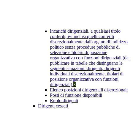
Incarichi dirigenziali, a qualsiasi titolo
conferiti, ivi inclusi quelli conferiti
discrezionalmente dall'organo di indirizzo
politico senza procedure pubbliche di
selezione e titolari di posizione
organizzativa con funzioni dirigenziali (da
pubblicare in tabelle che distinguano le
seguenti situazioni: dirigenti, dirigenti
individuati discrezionalmente, titolari di
posizione organizzativa con funzioni
dirigenziali)
3
Elenco posizioni dirigenziali discrezionali
Posti di funzione disponibili
Ruolo dirigenti
Dirigenti cessati