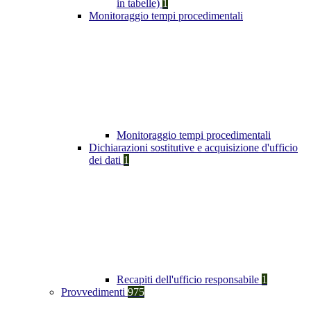
in tabelle)
1
Monitoraggio tempi procedimentali
Monitoraggio tempi procedimentali
Dichiarazioni sostitutive e acquisizione d'ufficio
dei dati
1
Recapiti dell'ufficio responsabile
1
Provvedimenti
975