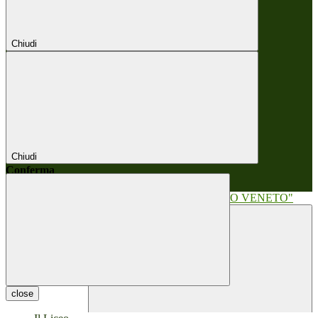
Chiudi
Chiudi
Conferma
Annulla
Conferma
close