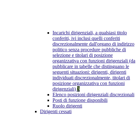
Incarichi dirigenziali, a qualsiasi titolo
conferiti, ivi inclusi quelli conferiti
discrezionalmente dall'organo di indirizzo
politico senza procedure pubbliche di
selezione e titolari di posizione
organizzativa con funzioni dirigenziali (da
pubblicare in tabelle che distinguano le
seguenti situazioni: dirigenti, dirigenti
individuati discrezionalmente, titolari di
posizione organizzativa con funzioni
dirigenziali)
3
Elenco posizioni dirigenziali discrezionali
Posti di funzione disponibili
Ruolo dirigenti
Dirigenti cessati