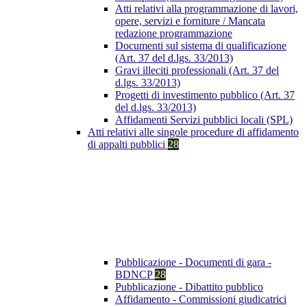
Atti relativi alla programmazione di lavori,
opere, servizi e forniture / Mancata
redazione programmazione
Documenti sul sistema di qualificazione
(Art. 37 del d.lgs. 33/2013)
Gravi illeciti professionali (Art. 37 del
d.lgs. 33/2013)
Progetti di investimento pubblico (Art. 37
del d.lgs. 33/2013)
Affidamenti Servizi pubblici locali (SPL)
Atti relativi alle singole procedure di affidamento
di appalti pubblici
28
Pubblicazione - Documenti di gara -
BDNCP
28
Pubblicazione - Dibattito pubblico
Affidamento - Commissioni giudicatrici