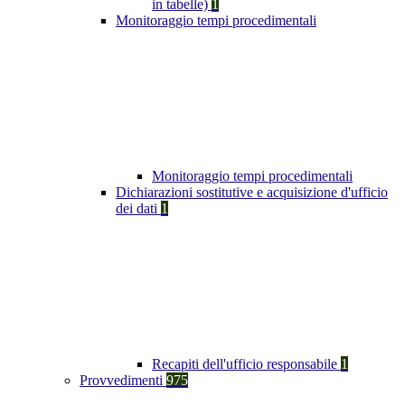
in tabelle)
1
Monitoraggio tempi procedimentali
Monitoraggio tempi procedimentali
Dichiarazioni sostitutive e acquisizione d'ufficio
dei dati
1
Recapiti dell'ufficio responsabile
1
Provvedimenti
975