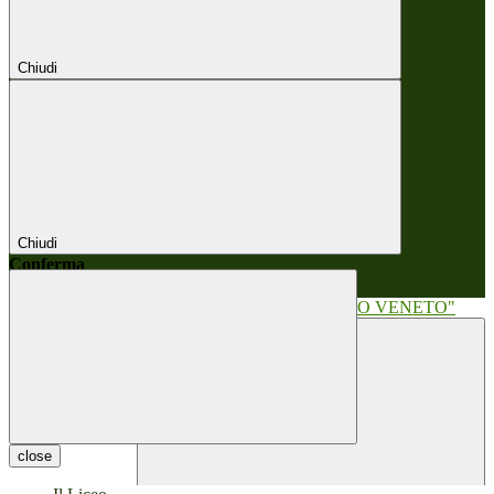
Chiudi
Chiudi
Conferma
Annulla
Conferma
close