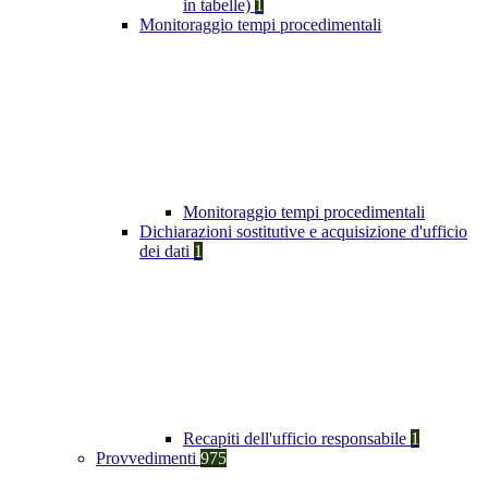
in tabelle)
1
Monitoraggio tempi procedimentali
Monitoraggio tempi procedimentali
Dichiarazioni sostitutive e acquisizione d'ufficio
dei dati
1
Recapiti dell'ufficio responsabile
1
Provvedimenti
975