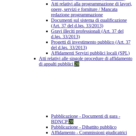
Atti relativi alla programmazione di lavori,
opere, servizi e forniture / Mancata
redazione programmazione
Documenti sul sistema di qualificazione
(Art. 37 del d.lgs. 33/2013)
Gravi illeciti professionali (Art. 37 del
d.lgs. 33/2013)
Progetti di investimento pubblico (Art. 37
del d.lgs. 33/2013)
Affidamenti Servizi pubblici locali (SPL)
Atti relativi alle singole procedure di affidamento
di appalti pubblici
28
Pubblicazione - Documenti di gara -
BDNCP
28
Pubblicazione - Dibattito pubblico
Affidamento - Commissioni giudicatrici