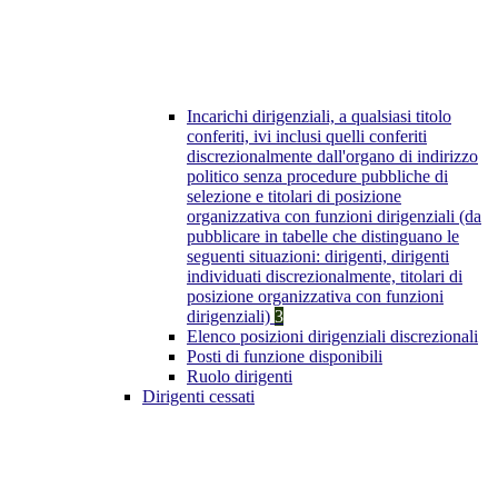
Incarichi dirigenziali, a qualsiasi titolo
conferiti, ivi inclusi quelli conferiti
discrezionalmente dall'organo di indirizzo
politico senza procedure pubbliche di
selezione e titolari di posizione
organizzativa con funzioni dirigenziali (da
pubblicare in tabelle che distinguano le
seguenti situazioni: dirigenti, dirigenti
individuati discrezionalmente, titolari di
posizione organizzativa con funzioni
dirigenziali)
3
Elenco posizioni dirigenziali discrezionali
Posti di funzione disponibili
Ruolo dirigenti
Dirigenti cessati