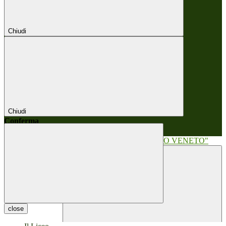
Chiudi
Chiudi
Conferma
Annulla
Conferma
close