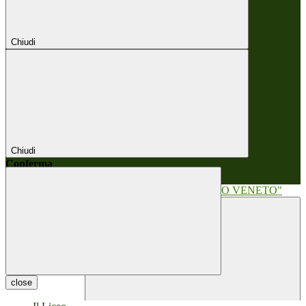
Chiudi
Chiudi
Conferma
Annulla
Conferma
close