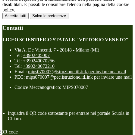
disabilitati. È possibile consultare l'elenco nella pagina della cookie
policy.
Accetta tutti
Salva le preferenze
Contatti
LICEO SCIENTIFICO STATALE "VITTORIO VENETO"
Via A. De Vincenti, 7 - 20148 - Milano (MI)
Tel:
+3902405007
Tel:
+390240070256
Tel:
+390240072210
Email:
mips070007@istruzione.it
Link per inviare una mail
PEC:
mips070007@pec.istruzione.it
Link per inviare una mail
Codice Meccanografico: MIPS070007
Inquadra il QR code sottostante per entrare nel portale Scuola in
Chiaro.