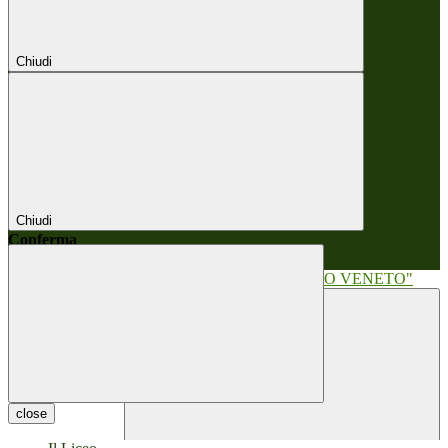
Chiudi
Chiudi
Conferma
Annulla
Conferma
close