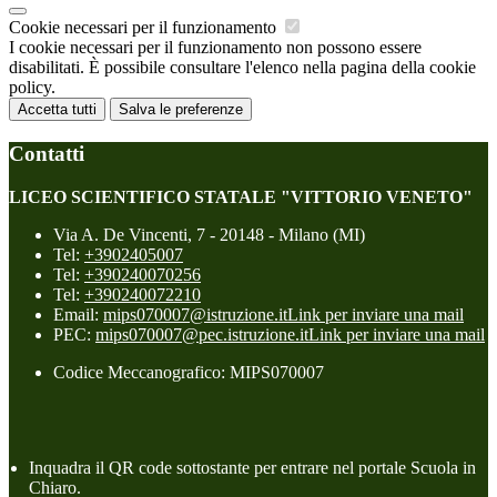
Cookie necessari per il funzionamento
I cookie necessari per il funzionamento non possono essere
disabilitati. È possibile consultare l'elenco nella pagina della cookie
policy.
Accetta tutti
Salva le preferenze
Contatti
LICEO SCIENTIFICO STATALE "VITTORIO VENETO"
Via A. De Vincenti, 7 - 20148 - Milano (MI)
Tel:
+3902405007
Tel:
+390240070256
Tel:
+390240072210
Email:
mips070007@istruzione.it
Link per inviare una mail
PEC:
mips070007@pec.istruzione.it
Link per inviare una mail
Codice Meccanografico: MIPS070007
Inquadra il QR code sottostante per entrare nel portale Scuola in
Chiaro.