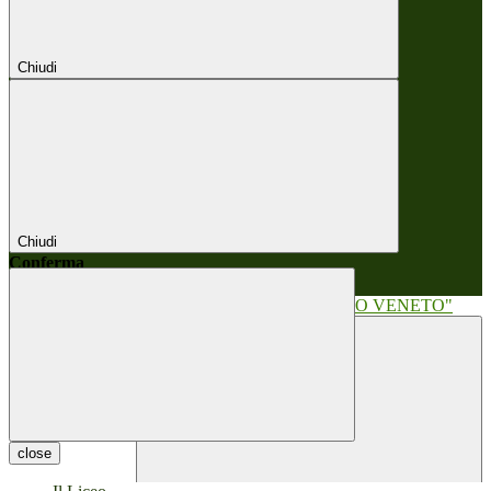
Chiudi
Chiudi
Conferma
Annulla
Conferma
close