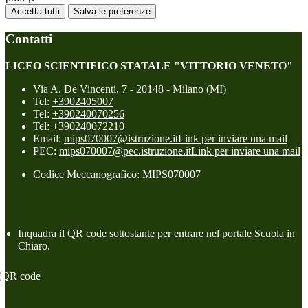
Accetta tutti
Salva le preferenze
Contatti
LICEO SCIENTIFICO STATALE "VITTORIO VENETO"
Via A. De Vincenti, 7 - 20148 - Milano (MI)
Tel:
+3902405007
Tel:
+390240070256
Tel:
+390240072210
Email:
mips070007@istruzione.it
Link per inviare una mail
PEC:
mips070007@pec.istruzione.it
Link per inviare una mail
Codice Meccanografico: MIPS070007
Inquadra il QR code sottostante per entrare nel portale Scuola in
Chiaro.