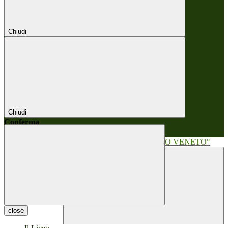
Chiudi
Chiudi
Conferma
Annulla
Conferma
close