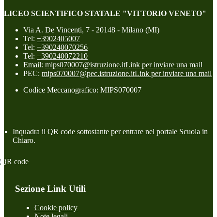
LICEO SCIENTIFICO STATALE "VITTORIO VENETO"
Via A. De Vincenti, 7 - 20148 - Milano (MI)
Tel:
+3902405007
Tel:
+390240070256
Tel:
+390240072210
Email:
mips070007@istruzione.it
Link per inviare una mail
PEC:
mips070007@pec.istruzione.it
Link per inviare una mail
Codice Meccanografico: MIPS070007
Inquadra il QR code sottostante per entrare nel portale Scuola in
Chiaro.
Sezione Link Utili
Cookie policy
Note legali