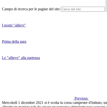
Campo di ricerca per le pagine del sito
I nostri "allievi"
Prima della gara
Le "allieve" alla partenza
Previous
Mercoledì 1 dicembre 2021 si è svolta la corsa campestre d'Istituto, un'
allestito in maniera tale da creare un percorso stimolante per i ragazzi 