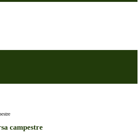
pestre
rsa campestre