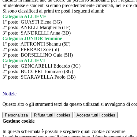
Studentesse e studenti si erano precedentemente cimentati, nelle ore di S
Si sono classificati ai primi tre posti i seguenti alunni:
Categoria ALLIEVE
1° posto: GUASTI Elena (3G)
2° posto: ANELLI Margherita (1F)
3° posto: SANDRELLI Anna (3D)
Categoria JUNIOR femmine
1° posto: AFFRONTI Shannu (5F)
2° posto: FERRARI Zoe (5I)
3° posto: BORSELLINO Gaia (5H)
Categoria ALLIEVI
1° posto: GENCARELLI Edoardo (3G)
2° posto: BUCCERI Tommaso (3G)
3° posto: SCARAVELLA Paolo (3B)
Notizie
Questo sito o gli strumenti terzi da questo utilizzati si avvalgono di coo
Personalizza
Rifiuta tutti
i cookies
Accetta tutti
i cookies
Gestione cookie
In questa schermata è possibile scegliere quali cookie consentire.
I cookie necessari sono quelli che consentono il funzionamento della pi