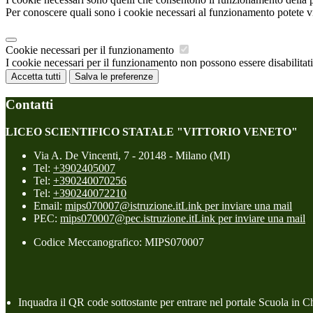
Per conoscere quali sono i cookie necessari al funzionamento potete v
Cookie necessari per il funzionamento
I cookie necessari per il funzionamento non possono essere disabilitati.
Accetta tutti
Salva le preferenze
Contatti
LICEO SCIENTIFICO STATALE "VITTORIO VENETO"
Via A. De Vincenti, 7 - 20148 - Milano (MI)
Tel:
+3902405007
Tel:
+390240070256
Tel:
+390240072210
Email:
mips070007@istruzione.it
Link per inviare una mail
PEC:
mips070007@pec.istruzione.it
Link per inviare una mail
Codice Meccanografico: MIPS070007
Inquadra il QR code sottostante per entrare nel portale Scuola in C