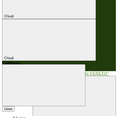
Chiudi
Chiudi
Conferma
Annulla
Conferma
close