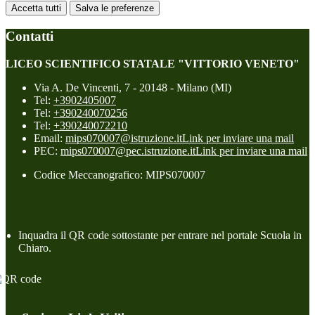
Accetta tutti
Salva le preferenze
Contatti
LICEO SCIENTIFICO STATALE "VITTORIO VENETO"
Via A. De Vincenti, 7 - 20148 - Milano (MI)
Tel:
+3902405007
Tel:
+390240070256
Tel:
+390240072210
Email:
mips070007@istruzione.it
Link per inviare una mail
PEC:
mips070007@pec.istruzione.it
Link per inviare una mail
Codice Meccanografico: MIPS070007
Inquadra il QR code sottostante per entrare nel portale Scuola in
Chiaro.