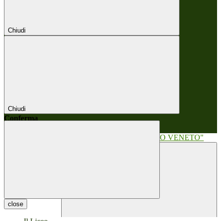
Chiudi
Chiudi
Conferma
Annulla
Conferma
close