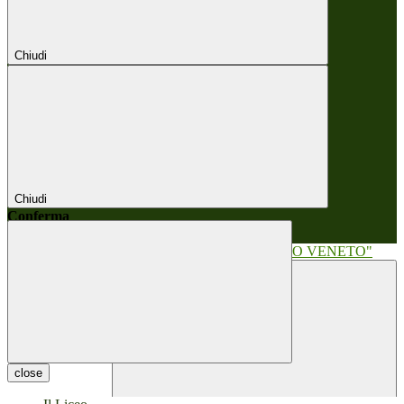
Chiudi
Chiudi
Conferma
Annulla
Conferma
close