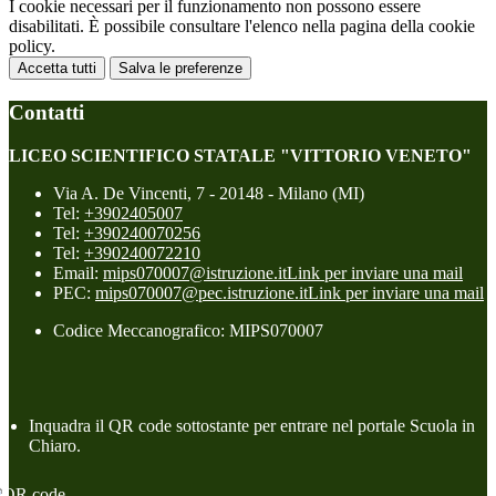
I cookie necessari per il funzionamento non possono essere
disabilitati. È possibile consultare l'elenco nella pagina della cookie
policy.
Accetta tutti
Salva le preferenze
Contatti
LICEO SCIENTIFICO STATALE "VITTORIO VENETO"
Via A. De Vincenti, 7 - 20148 - Milano (MI)
Tel:
+3902405007
Tel:
+390240070256
Tel:
+390240072210
Email:
mips070007@istruzione.it
Link per inviare una mail
PEC:
mips070007@pec.istruzione.it
Link per inviare una mail
Codice Meccanografico: MIPS070007
Inquadra il QR code sottostante per entrare nel portale Scuola in
Chiaro.