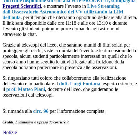
YouTube disponibile sul sito alla voce PROGETTI, sottopagina
Progetti Scientifici
, e mostrare l’evento in
Live Streaming
dall'Osservatorio Astronomico del VV
utilizzando la LIM
dell’aula
, per il tempo che riterranno opportuno dedicare alla diretta.
Il link sarà disponibile dalle ore 11:18 e alle ore 13:10 e durante
l'evento gli studenti potranno porre domande agli astronomi
attraverso la chat.
Grazie ai telescopi del liceo, che saranno muniti di filtri solari per
proteggere gli occhi, viste la durata dell’evento e le dimensioni della
specola, alcuni studenti particolarmente interessati tra quelli che lo
scorso anno hanno seguito le attività legate alla fruizione della
specola potranno partecipare in presenza alle osservazioni.
Si ringraziano tutti coloro che collaboreranno alla realizzazione
dell'evento e in particolare il
dott. Luigi Fontana
, esperto esterno, e
il
prof. Matteo Piani
, docente del liceo, che guideranno le
osservazioni dai telescopi.
Si rimanda alla
circ. 96
per l'informazione completa.
Credits. L'immagine è ripresa da corriere.it
Notizie