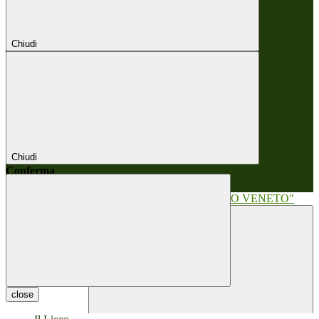
Chiudi
Chiudi
Conferma
Annulla
Conferma
close