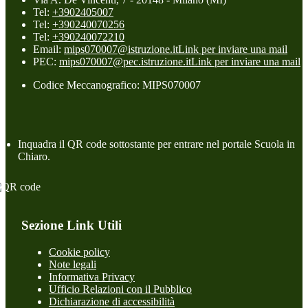
Tel:
+3902405007
Tel:
+390240070256
Tel:
+390240072210
Email:
mips070007@istruzione.it
Link per inviare una mail
PEC:
mips070007@pec.istruzione.it
Link per inviare una mail
Codice Meccanografico: MIPS070007
Inquadra il QR code sottostante per entrare nel portale Scuola in
Chiaro.
Sezione Link Utili
Cookie policy
Note legali
Informativa Privacy
Ufficio Relazioni con il Pubblico
Dichiarazione di accessibilità