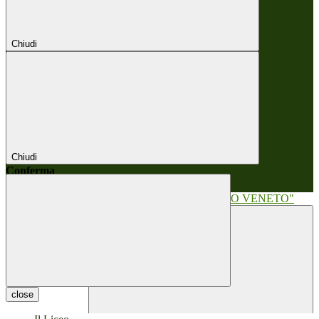
Chiudi
Chiudi
Conferma
Annulla
Conferma
close