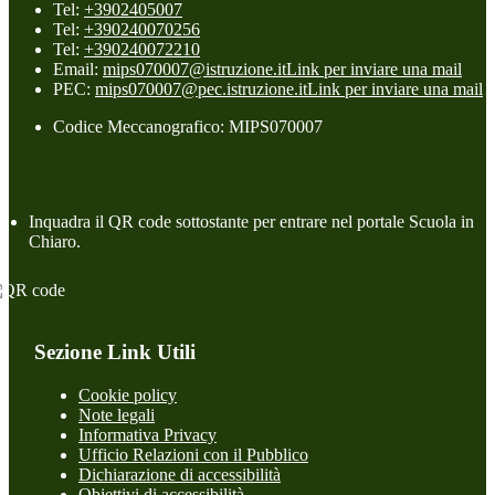
Tel:
+3902405007
Tel:
+390240070256
Tel:
+390240072210
Email:
mips070007@istruzione.it
Link per inviare una mail
PEC:
mips070007@pec.istruzione.it
Link per inviare una mail
Codice Meccanografico: MIPS070007
Inquadra il QR code sottostante per entrare nel portale Scuola in
Chiaro.
Sezione Link Utili
Cookie policy
Note legali
Informativa Privacy
Ufficio Relazioni con il Pubblico
Dichiarazione di accessibilità
Obiettivi di accessibilità