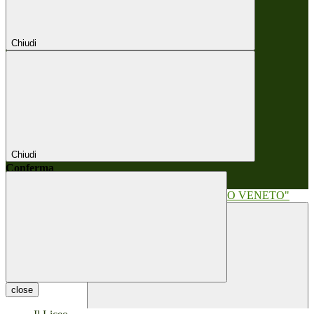
Chiudi
Chiudi
Conferma
Annulla
Conferma
close