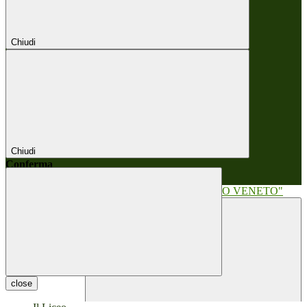
Chiudi
Chiudi
Conferma
Annulla
Conferma
close