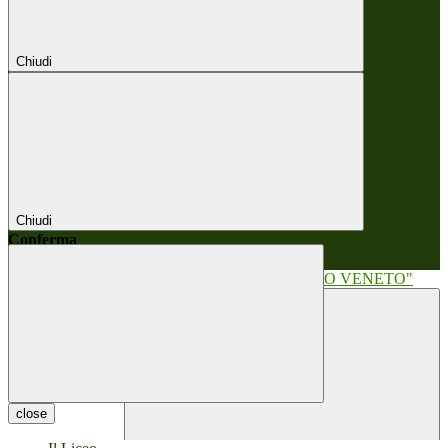
Chiudi
Chiudi
Conferma
Annulla
Conferma
close