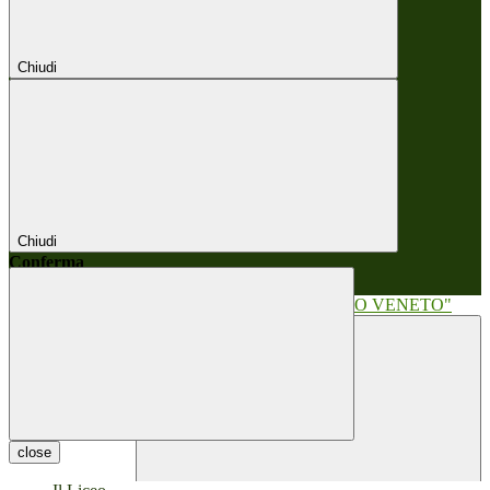
Chiudi
Chiudi
Conferma
Annulla
Conferma
close