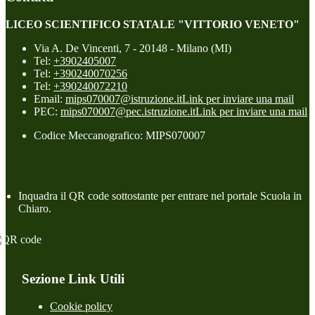
LICEO SCIENTIFICO STATALE "VITTORIO VENETO"
Via A. De Vincenti, 7 - 20148 - Milano (MI)
Tel:
+3902405007
Tel:
+390240070256
Tel:
+390240072210
Email:
mips070007@istruzione.it
Link per inviare una mail
PEC:
mips070007@pec.istruzione.it
Link per inviare una mail
Codice Meccanografico: MIPS070007
Inquadra il QR code sottostante per entrare nel portale Scuola in
Chiaro.
Sezione Link Utili
Cookie policy