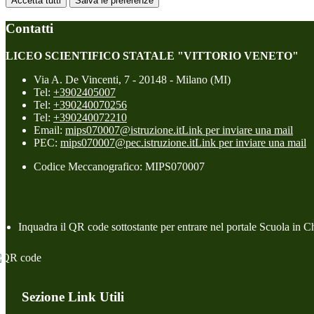
Accetta tutti
Salva le preferenze
Contatti
LICEO SCIENTIFICO STATALE "VITTORIO VENETO"
Via A. De Vincenti, 7 - 20148 - Milano (MI)
Tel:
+3902405007
Tel:
+390240070256
Tel:
+390240072210
Email:
mips070007@istruzione.it
Link per inviare una mail
PEC:
mips070007@pec.istruzione.it
Link per inviare una mail
Codice Meccanografico: MIPS070007
Inquadra il QR code sottostante per entrare nel portale Scuola in C
Sezione Link Utili